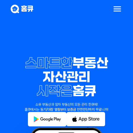
서비스 소개
공동인증센터
스마트한
부동산
Developers
자산관리
시작은
홈큐
소유 부동산과 임차 부동산의 모든 관리 한큐에!
홈큐에서는
등기/대장 열람부터 보증금 안전진단까지 무료
니까!