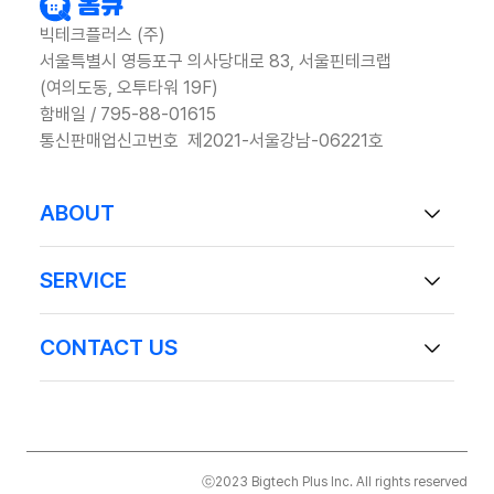
빅테크플러스 (주)

서울특별시 영등포구 의사당대로 83, 서울핀테크랩 
(여의도동, 오투타워 19F)

함배일 / 795-88-01615

ABOUT
회사소개
SERVICE
HomeQ
DocQ
공동인증센터
CONTACT US
Developers
이용약관
회사 블로그
개인정보처리방침
서비스이용문의 02-6959-3960
이메일 bigtech@bigtech.co.kr
ⓒ2023 Bigtech Plus Inc. All rights reserved